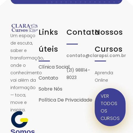
Links
Contato
Nossos
Um espaço
de escuta,
úteis
Cursos
saber e
contato@clarapsi.com.br
transformação,
onde o
Clínica Social
(21) 98814-
Aprenda
conhecimento
Contato
8023
Online
vai além da
informação
Sobre Nós
— toca,
VER
Política De Privacidade
move e
TODOS
inspira.
OS
CURSOS
Somos